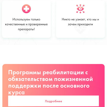
Стоимость
Заказать
от 8500 руб
Программы реабилитации с
обязательством пожизненной
поддержки после основного
курса
Подробнее