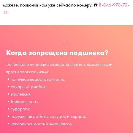
можете, позвонив нам уже сейчас по номеру: ☎️
8-846-970-70-
14
.
Когда запрещена подшивка?
Запрещено введение Эспераля лицам с выявленными
противопоказаниями:
•почечная недостаточность;
•сахарный диабет;
•эпилепсия;
•беременность;
•судороги;
•нарушения работы сосудов и сердца;
•непереносимость компонентов.