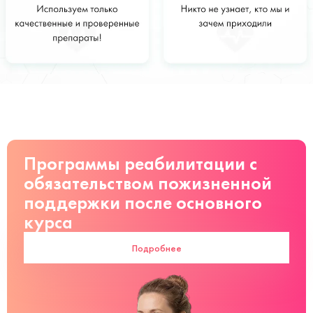
Стоимость
Заказать
от 30000
руб
Программы реабилитации с
обязательством пожизненной
поддержки после основного
курса
Подробнее